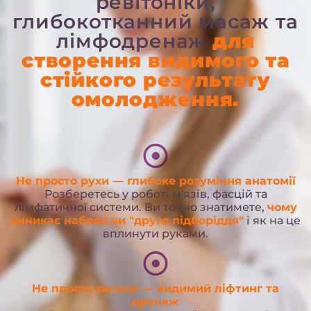
ревітоніки,
глибокотканний масаж та
лімфодренаж
для
створення видимого та
стійкого результату
омолодження.
Не просто рухи — глибоке розуміння анатомії
Розберетесь у роботі м'язів, фасцій та
лімфатичної системи. Ви точно знатимете,
чому
виникає набряк чи "друге підборіддя"
і як на це
вплинути руками.
Не просто релакс — видимий ліфтинг та
дренаж