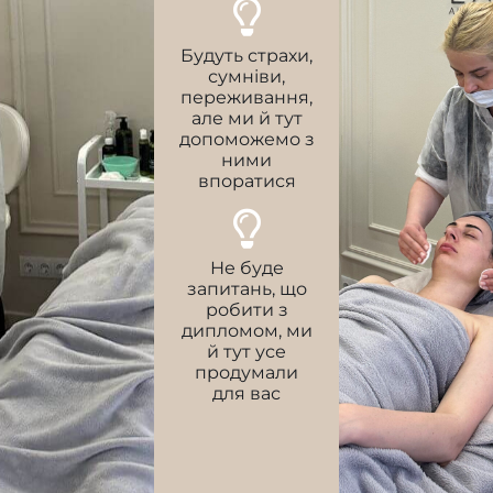
Будуть страхи,
сумніви,
переживання,
але ми й тут
допоможемо з
ними
впоратися
Не буде
запитань, що
робити з
дипломом, ми
й тут усе
продумали
для вас