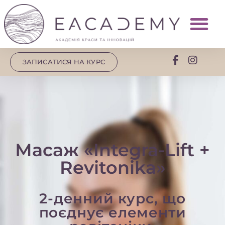
ЗАПИСАТИСЯ НА КУРС
Масаж «Integra-Lift +
Revitonika»
2-денний курс, що
поєднує елементи