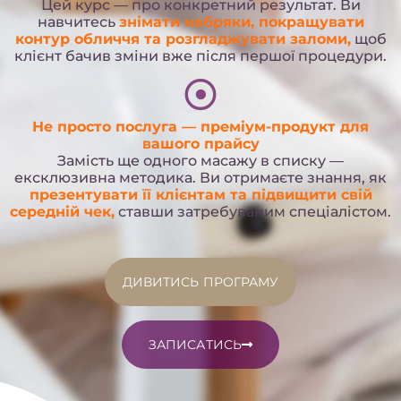
Цей курс — про конкретний результат. Ви
навчитесь
знімати набряки, покращувати
контур обличчя та розгладжувати заломи,
щоб
клієнт бачив зміни вже після першої процедури.
Не просто послуга — преміум-продукт для
вашого прайсу
Замість ще одного масажу в списку —
ексклюзивна методика. Ви отримаєте знання, як
презентувати її клієнтам та підвищити свій
середній чек,
ставши затребуваним спеціалістом.
ДИВИТИСЬ ПРОГРАМУ
ЗАПИСАТИСЬ