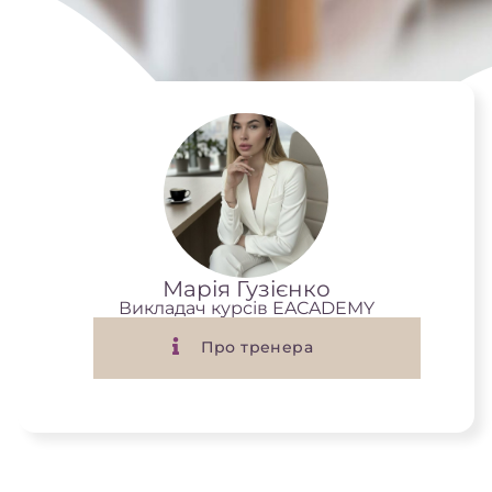
Марія Гузієнко
Викладач курсів EACADEMY
Про тренера