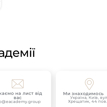
адемії
каємо на лист від
Ми знаходимось
вас
Україна, Київ, вул
Хрещатик, 44 пов.
lo@eacademy.group