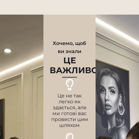
Хочемо, щоб
ви знали
ЦЕ
ВАЖЛИВО
Це не так
легко як
здається, але
ми готові вас
провести цим
шляхом