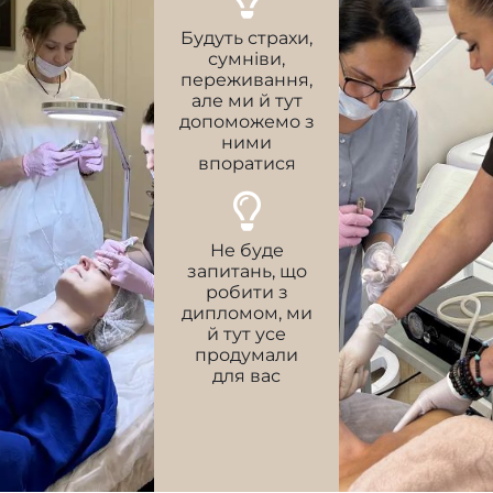
Будуть страхи,
сумніви,
переживання,
але ми й тут
допоможемо з
ними
впоратися
Не буде
запитань, що
робити з
дипломом, ми
й тут усе
продумали
для вас