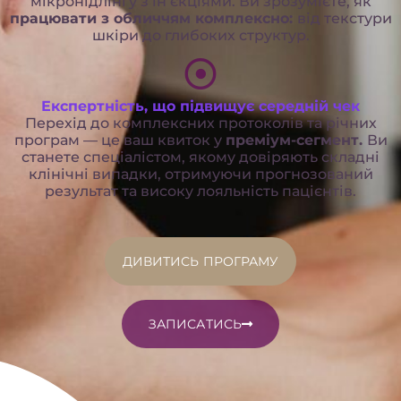
мікронідлінгу з ін’єкціями. Ви зрозумієте, як
працювати з обличчям комплексно:
від текстури
шкіри до глибоких структур.
Експертність, що підвищує середній чек
Перехід до комплексних протоколів та річних
програм — це ваш квиток у
преміум-сегмент.
Ви
станете спеціалістом, якому довіряють складні
клінічні випадки, отримуючи прогнозований
результат та високу лояльність пацієнтів.
ДИВИТИСЬ ПРОГРАМУ
ЗАПИСАТИСЬ