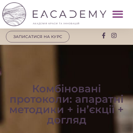
ЗАПИСАТИСЯ НА КУРС
Комбіновані
протоколи: апаратні
методики + інʼєкції +
догляд