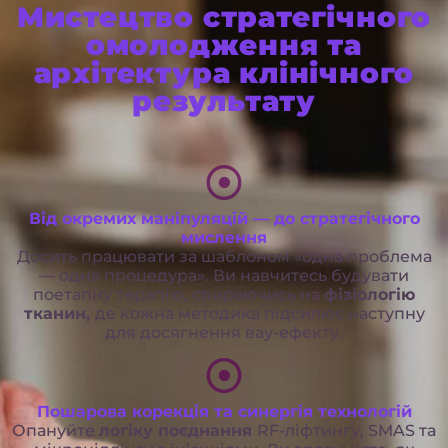
Мистецтво стратегічного
омолодження та
архітектура клінічного
результату
Від окремих маніпуляцій — до стратегічного
мислення
Досить працювати за шаблоном «одна проблема
— одна процедура». Ви навчитесь будувати
поетапну терапію, спираючись на
фізіологію
тканин,
де кожна методика підсилює наступну
для досягнення вау-ефекту.
Пошарова корекція та синергія технологій
Опануйте
логіку поєднання
RF-ліфтингу, SMAS та